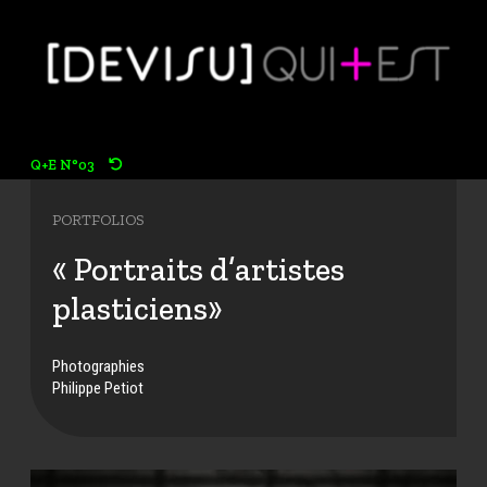
Q+E N°03
RETOUR VERS LES ARTICLES DU N° 12
PORTFOLIOS
« Portraits d’artistes
plasticiens»
Photographies
Philippe Petiot
J