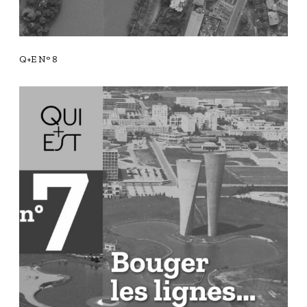
Q+E N° 8
Q
+
E
N
°
7