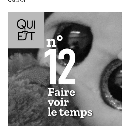
Q+E N°13
Q
+
E
N
°
1
2