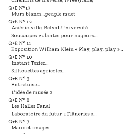
0
Q+E N°13
2
Murs blancs…peuple muet
1
Q+E N° 12
Aciérie-ville, Belval-Université
Soucoupes volantes pour nageurs…
Q+E N° 11
Exposition William Klein « Play, play, play »…
Q+E N° 10
Instant Tezier…
Silhouettes agricoles…
Q+E N° 9
Entretoise…
L’idée de musée 2
Q+E N° 8
Les Halles Fanal
Laboratoire du futur « Flâneries »…
Q+E N° 7
Maux et images