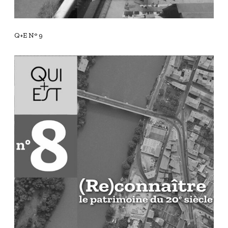
Q+E N° 9
Q
+
E
N
°
8