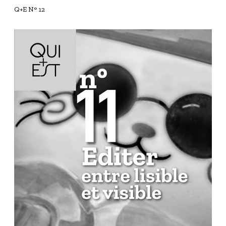
Q+E N° 12
Q
+
E
N
°
1
1