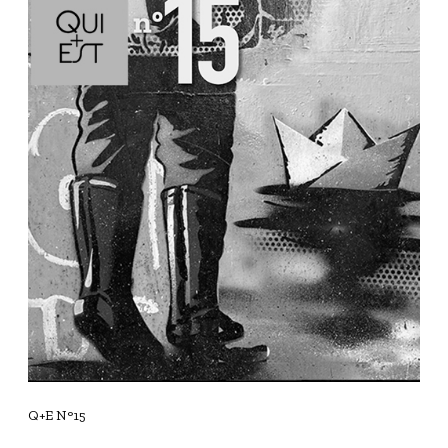
+
E
N
°
1
5
Q+E N°15