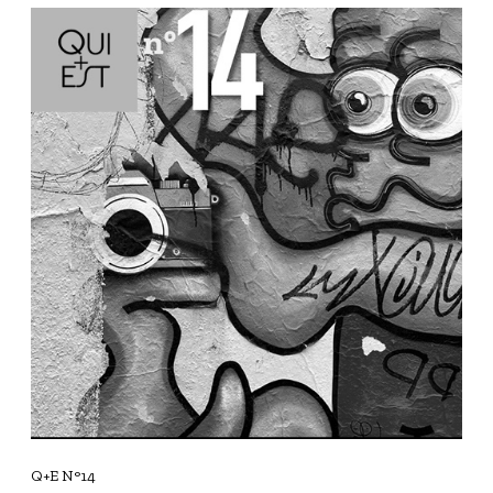
Q
+
E
N
°
1
4
Q+E N°14