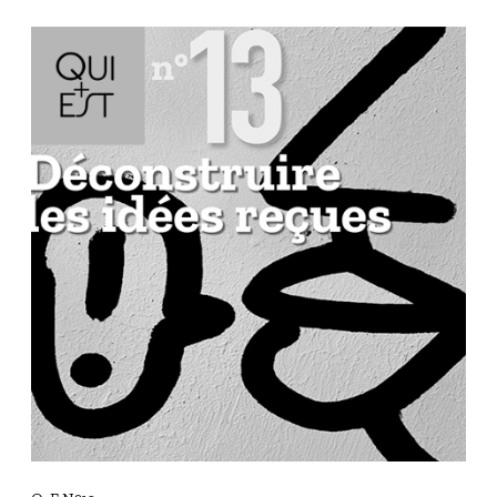
Q
+
E
N
°
1
3