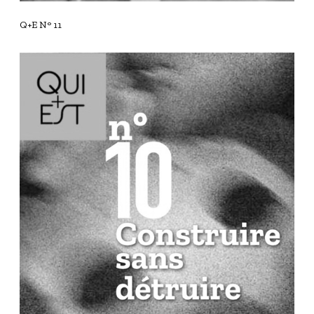
Q+E N° 11
Q
+
E
N
°
1
0