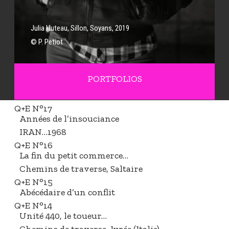
L
i
n
J
é
r
é
m
y
L
i
r
o
n
,
G
a
l
e
r
i
e
E
r
i
c
L
i
n
a
r
d
,
L
a
G
a
r
d
e
A
d
h
é
m
a
r
,
2
0
2
1
a
© P. Petiot
r
d
,
L
PORTFOLIOS
a
G
a
Q+E N°17
r
Années de l’insouciance
d
IRAN…1968
e
Q+E N°16
A
La fin du petit commerce…
d
h
Chemins de traverse, Saltaire
é
Q+E N°15
m
Abécédaire d’un conflit
a
Q+E N°14
r
Unité 440, le toueur…
,
2
Chemins de traverse, Ivrée (Italie)