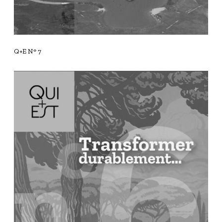
Q+E N° 7
Q
+
E
N
°
6