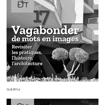
E
N
°
1
7
Q+E N°17
Q