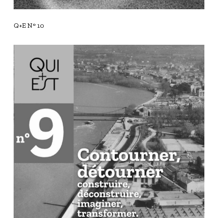
Q+E N° 10
Q
+
E
N
°
9