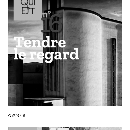
+
E
N
°
1
6
Q+E N°16
Q