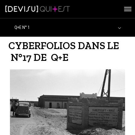
O
p
e
n
M
e
n
CYBERFOLIOS DANS LE
u
N°17 DE Q+E
A
n
n
é
e
s
d
e
l
’
i
n
s