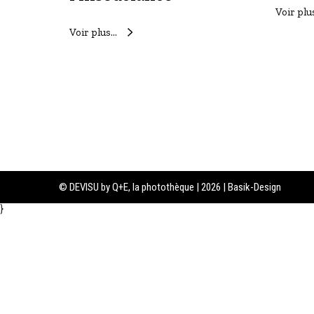
c
Voir plu
i
a
Voir plus…
n
c
e
© DEVISU by Q+E, la photothèque | 2026 | Basik-Design
}