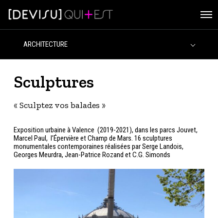
O
p
e
n
M
e
n
u
Sculptures
« Sculptez vos balades »
Exposition urbaine à Valence (2019-2021), dans les parcs Jouvet,
Marcel Paul, l’Épervière et Champ de Mars. 16 sculptures
monumentales contemporaines réalisées par Serge Landois,
Georges Meurdra, Jean-Patrice Rozand et C.G. Simonds
-