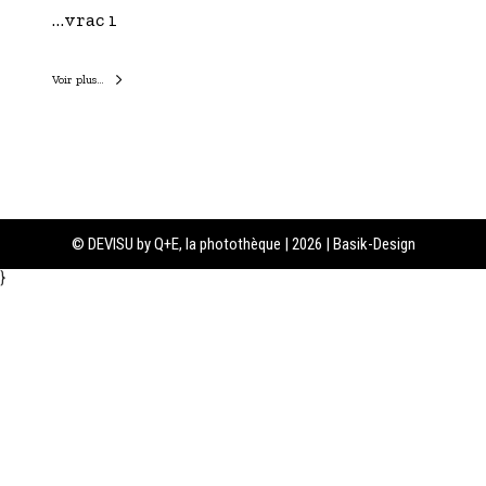
…vrac 1
Voir plus…
© DEVISU by Q+E, la photothèque | 2026 | Basik-Design
}