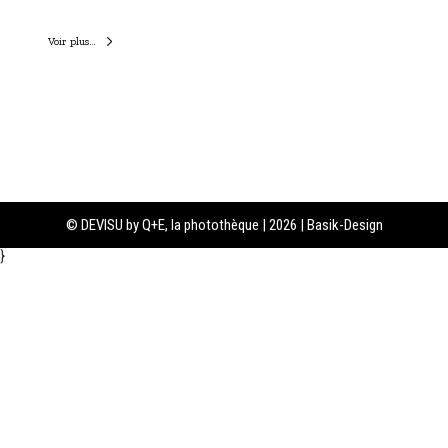
n
,
Voir plus…
R
o
m
a
n
s
/
I
s
è
r
© DEVISU by Q+E, la photothèque | 2026 | Basik-Design
e
}