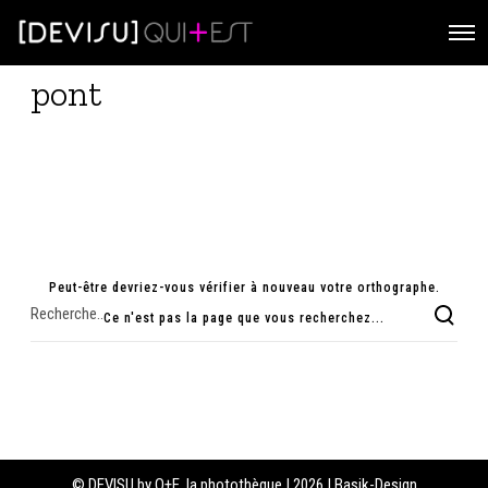
O
p
e
pont
n
M
e
n
u
Peut-être devriez-vous vérifier à nouveau votre orthographe.
Ce n'est pas la page que vous recherchez...
© DEVISU by Q+E, la photothèque | 2026 | Basik-Design