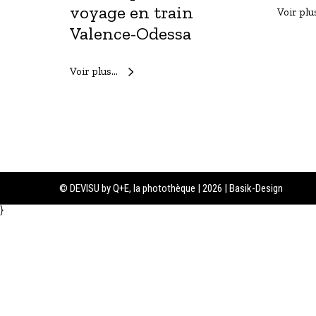
o
voyage en train
Voir plu
y
a
Valence-Odessa
g
e
e
Voir plus…
n
t
r
a
i
n
V
a
l
© DEVISU by Q+E, la photothèque | 2026 | Basik-Design
e
n
}
c
e
-
O
d
e
s
s